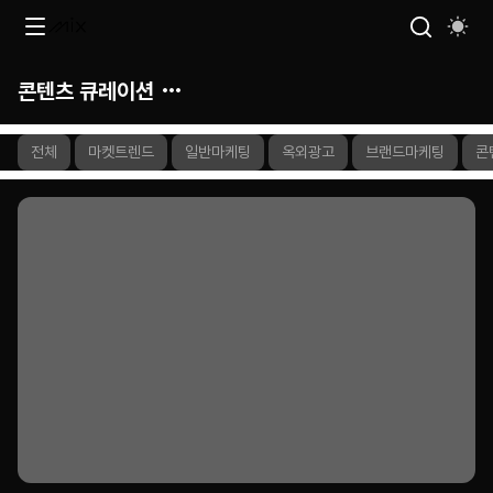
콘텐츠 큐레이션
전체
마켓트렌드
일반마케팅
옥외광고
브랜드마케팅
콘