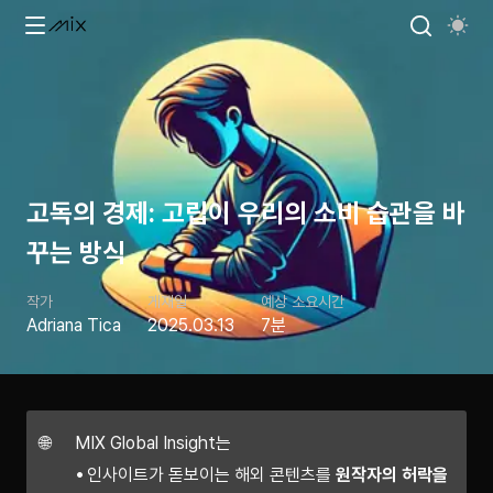
고독의 경제: 고립이 우리의 소비 습관을 바
꾸는 방식
작가
게재일
예상 소요시간
Adriana Tica
2025.03.13
7분
🌐
MIX Global Insight는
인사이트가 돋보이는 해외 콘텐츠를
원작자의 허락을