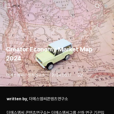
Creator Economy Market Map
2024
작가
게재일
예상 소요시간
더에스엠씨콘텐츠연구소
2024.06.17
5분
written by, 
더에스엠씨콘텐츠연구소
더에스엠씨 콘텐츠연구소는 더에스엠씨그룹 산하 연구 기관입