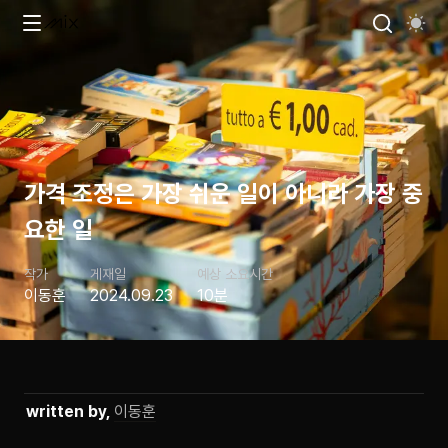
가격 조정은 가장 쉬운 일이 아니라 가장 중
요한 일
작가
게재일
예상 소요시간
이동훈
2024.09.23
10분
written by, 
이동훈