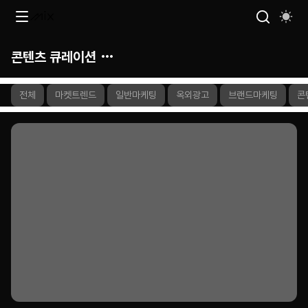
콘텐츠 큐레이션
전체
마켓트렌드
일반마케팅
옥외광고
브랜드마케팅
콘