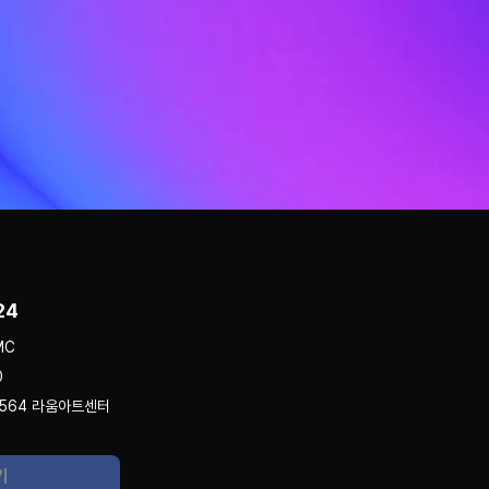
24
MC
0
 564 라움아트센터
기