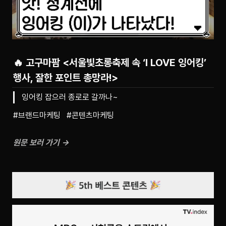
🔥 고구마팜 <서울빛초롱축제 속 ‘I LOVE 잉어킹’
행사, 잘한 포인트 총망라!>
잉어킹 잡으러 종로로 갈까나~
#브랜드마케팅   #콘텐츠마케팅
원문 보러 가기 →