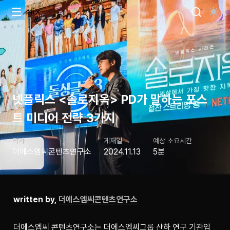
넷플릭스 <솔로지옥> PD가 말하는 포스
트 미디어 전략 3가지
작가
게재일
예상 소요시간
더에스엠씨콘텐츠연구소
2024.11.13
5분
written by, 
더에스엠씨콘텐츠연구소
더에스엠씨 콘텐츠연구소는 더에스엠씨그룹 산하 연구 기관입