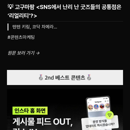
💡 고구마팜 <SNS에서 난리 난 굿즈들의 공통점은
‘리얼리티’?>
텐텐 키링, 코닥 차메라…
#콘텐츠마케팅
원문 보러 가기 →