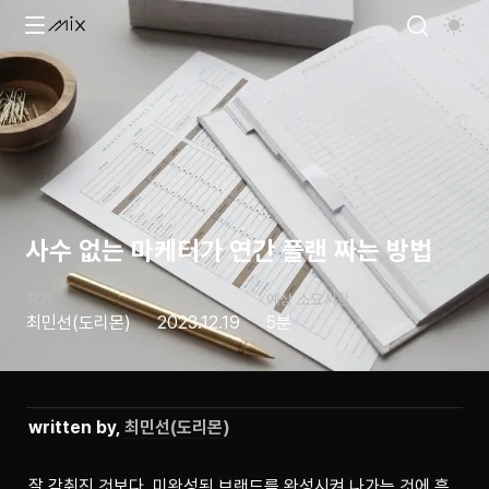
사수 없는 마케터가 연간 플랜 짜는 방법
작가
게재일
예상 소요시간
최민선(도리몬)
2023.12.19
5분
written by, 
최민선(도리몬)
잘 갖춰진 것보다, 미완성된 브랜드를 완성시켜 나가는 것에 흥