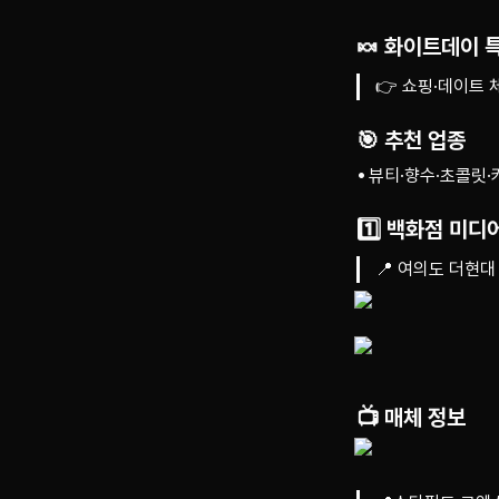
🍬 화이트데이 특
👉 쇼핑·데이트 
🎯 추천 업종
뷰티·향수·초콜릿·
1️⃣ 백화점 미디
📍 여의도 더현대
📺 매체 정보