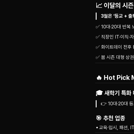
📈 이달의 시
3월은 ‘등교 + 
✅ 10대·20대 반복
✅ 직장인 IT·이직·
✅ 화이트데이 전후 
✅ 봄 시즌 대형 상권
🔥 Hot Pick
🎓 새학기 특화
👉 10대·20대 
🎯 추천 업종
교육·입시, 패션, I