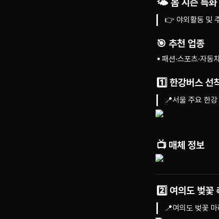
🌤 봄 시즌 특화
👉 야외활동 및 
🎯 추천 업종
패션·스포츠·자동차
1️⃣ 한강버스 선
📍서울 주요 한
📺 매체 정보
2️⃣ 여의도 벚꽃
📍여의도 벚꽃 