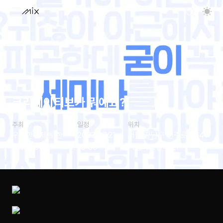
크리에이티브가 뭐예요?
주최
일정
위치
우아한형제들 한
2023.07.21
서울 강남구 언주로 564
명수 CCO
19:00
라움아트센터 2F