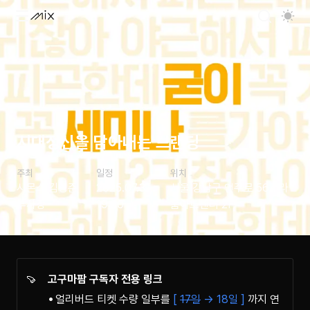
시대정신을 담아내는 브랜딩
주최
일정
위치
시몬스 김성준
2025.07.31
서울 강남구 언주로 564 라
부사장
19:30
움아트센터 2F
🍠
고구마팜 구독자 전용 링크
얼리버드 티켓 수량 일부를
[
17일
→ 18일 ]
까지 연