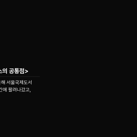
스의 공통점>
 올해 서울국제도서
간에 팔려나갔고,