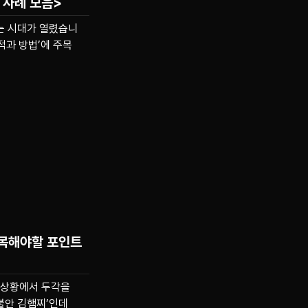
 사례 모음>
는 시대가 열렸습니
적과 방법’에 주목
주목해야할 포인트
런 상황에서 두각을
불안 김햄찌’인데