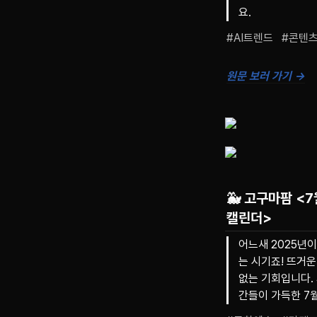
요.
#AI트렌드   #콘텐
원문 보러 가기 →
🐳
고구마팜
<7
캘린더>
어느새 2025년
는 시기죠! 뜨거
없는 기회입니다.
간들이 가득한 7