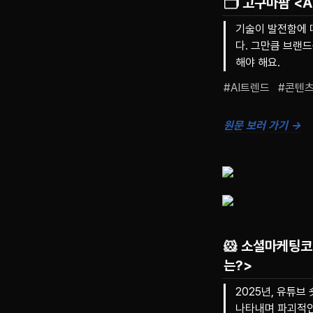
🗂️ 고구마팜
<A
기술이 발전함에 
다. 그만큼 브랜드
해야 해요.
#AI트렌드   #콘텐
원문 보러 가기 →
🐹 소셜마케팅
는?>
2025년, 유튜브
나타내며 파괴적인