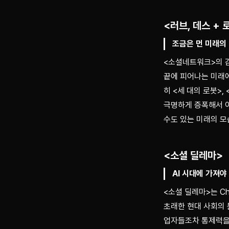
<러브, 데스 + 
조금은 먼 미래의
<소셜네트워크>의 감
끝에 피어나는 미래에
히 <세 대의 로봇>,
극명하게 증폭해서 어
수도 있는 미래의 모
<소셜 딜레마>
AI 시대에 가져야
<소셜 딜레마>는 Ch
초래한 현대 사회의
업자들조차 통제력을 